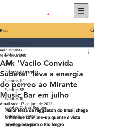
.
latinahits
com
Post
Todos posts
radiolatinahits
Todos posts
16 de jun. de 2025
AM: 'Vacilo Convida
Rádio
Súbete!' leva a energia
Eventos Destaques
Eventos DF
do perreo ao Mirante
Eventos SP
Music Bar em julho
Eventos RJ
Atualizado:
17 de jun. de 2025
Eventos Outras Regiões
Maior festa de reggaeton do Brasil chega 
Todos os Eventos
a Manaus com line-up quente e vista 
privilegiada para o Rio Negro
Destaque Portal