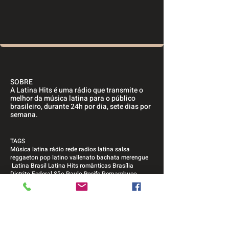
SOBRE
A Latina Hits é uma rádio que transmite o
melhor da música latina para o público
brasileiro, durante 24h por dia, sete dias por
semana.
TAGS
Música latina rádio rede radios latina salsa
reggaeton pop latino vallenato bachata merengue
Latina Brasil Latina Hits românticas Brasília
Distrito Federal São Paulo Recife Pernambuco
Brasil adulta jovem contemporânea ritmo caribenho
caribe caribenha américa do sul américa central
latino