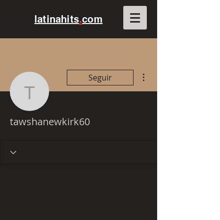
.
latinahits
com
Mais ações
Seguir
tawshanewkirk60
tawshanewkirk60